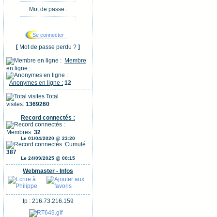
Mot de passe :
[
Mot de passe perdu ?
]
Membre
en ligne :
Anonymes en ligne :
12
Total
visites:
1369260
Record connectés :
Membres:
32
Le 01/04/2020 @ 23:20
Cumulé :
387
Le 24/09/2025 @ 00:15
Webmaster - Infos
Ip : 216.73.216.159