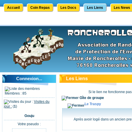
Accueil
Coin Repas
Les Docs
Les Liens
Les News
Connexion...
Les Liens
Si le lien ne fonctionne pas
Membres : 85
Gîte de groupe
Visites du
Le Traspy
jour :
(
1
)
Gouju
Après avoir logé dans un ancien pres
Votre pseudo :