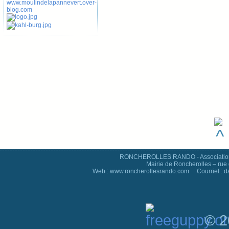
RONCHEROLLES RANDO - Association d
Mairie de Roncherolles – rue 
Web : www.roncherollesrando.com Courriel : 
© 2