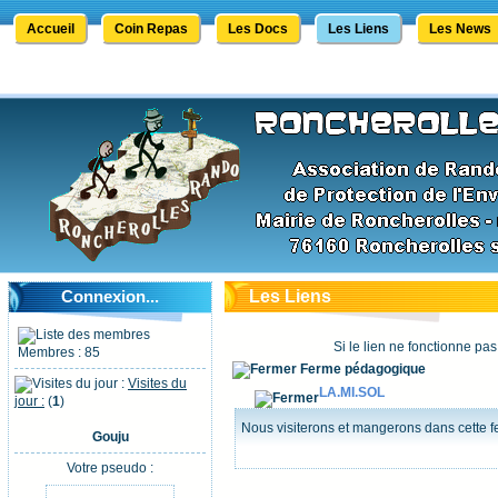
Accueil
Coin Repas
Les Docs
Les Liens
Les News
Connexion...
Les Liens
Si le lien ne fonctionne pas
Membres : 85
Ferme pédagogique
Visites du
LA.MI.SOL
jour :
(
1
)
Nous visiterons et mangerons dans cette fe
Gouju
Votre pseudo :