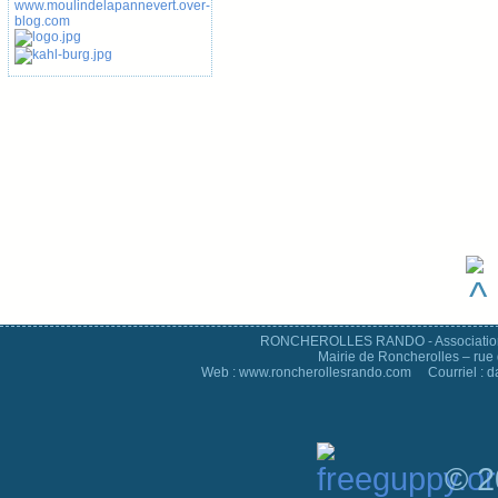
RONCHEROLLES RANDO - Association d
Mairie de Roncherolles – rue 
Web : www.roncherollesrando.com Courriel : 
© 2