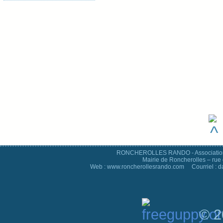
RONCHEROLLES RANDO - Association d
Mairie de Roncherolles – rue 
Web : www.roncherollesrando.com Courriel : 
© 2