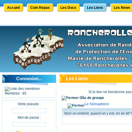
Accueil
Coin Repas
Les Docs
Les Liens
Les News
Connexion...
Les Liens
Si le lien ne fonctionne pas
Membres : 85
Gîte de groupe
Votre pseudo :
Le Sémaphore
Voici un endroit, quand on y est, on se dit:"e
Mot de passe :