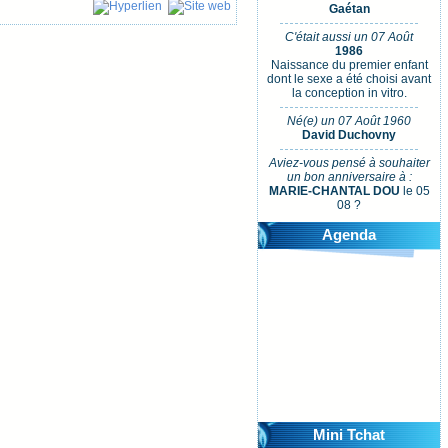
Gaétan
C'était aussi un 07 Août
1986
Naissance du premier enfant
dont le sexe a été choisi avant
la conception in vitro.
Né(e) un 07 Août 1960
David Duchovny
Aviez-vous pensé à souhaiter
un bon anniversaire à :
MARIE-CHANTAL DOU
le 05
08 ?
Agenda
Mini Tchat