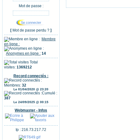
Mot de passe :
[
Mot de passe perdu ?
]
Membre
en ligne :
Anonymes en ligne :
14
Total
visites:
1369212
Record connectés :
Membres:
32
Le 01/04/2020 @ 23:20
Cumulé :
387
Le 24/09/2025 @ 00:15
Webmaster - Infos
Ip : 216.73.217.72