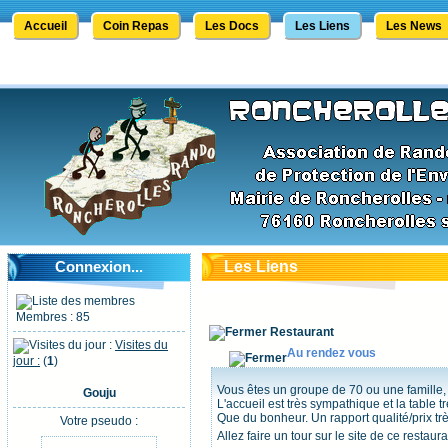
Accueil
Coin Repas
Les Docs
Les Liens
Les News
Connexion...
Les Liens
Membres : 85
Restaurant
Visites du
Au rendez vous
jour :
(
1
)
Vous êtes un groupe de 70 ou une famille, 
Gouju
L'accueil est très sympathique et la table 
Que du bonheur. Un rapport qualité/prix tr
Votre pseudo :
Allez faire un tour sur le site de ce restau