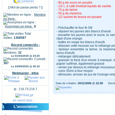
- 80 g de sucre en poudre
- 1/2 c. à café d'extrait liquide de vanille
[
Mot de passe perdu ?
]
- 75 g de farine
- 50 g de maïzena
Membre
- 1/2 sachet de levure en poudre
en ligne :
Anonymes en ligne :
8
- Préchauffer le four th 5/6
- séparer les jaunes des blancs d'oeufs
Total
- travailler les jaunes avec le sucre, la van
visites:
1368587
râpé d'une orange.
- battre en neige les blancs d'oeufs
Record connectés :
- déposer cette mousse sur le mélange p
- tamiser ensemble la farine, la maïzen
Membres:
32
lancs d'oeufs
Le 01/04/2020 @ 23:20
- mélanger délicatement
Cumulé :
- graisser le fond d'un moule à manqué, l
387
papier sulfirisé, également graissé
Le 24/09/2025 @ 00:15
- verser par dessus le mélange mousseu
- cuire 35mn à four moyen
Webmaster - Infos
- démouler, arroser du jus de l'orange resta
Date de création :
20/11/2006 @ 22:58
Derni
Ip : 216.73.216.7
en savoir plus ...
L'association