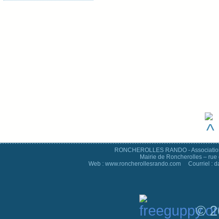
RONCHEROLLES RANDO - Association d
Mairie de Roncherolles – rue 
Web : www.roncherollesrando.com Courriel : 
© 2