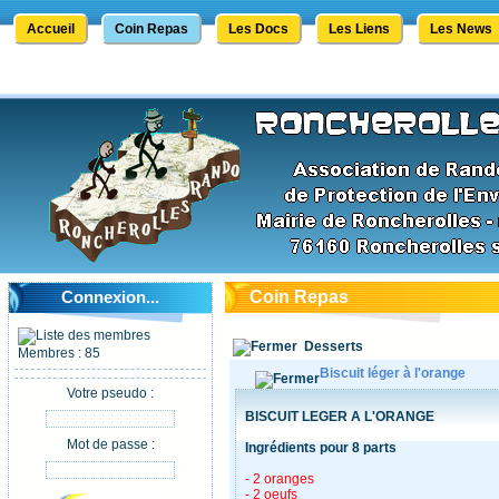
Accueil
Coin Repas
Les Docs
Les Liens
Les News
Connexion...
Coin Repas
Desserts
Membres : 85
Biscuit léger à l'orange
Votre pseudo :
BISCUIT LEGER A L'ORANGE
Mot de passe :
Ingrédients pour 8 parts
- 2 oranges
- 2 oeufs